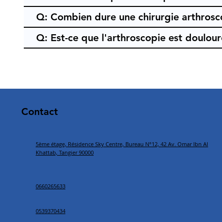
Q: Combien dure une chirurgie arthrosc
Q: Est-ce que l'arthroscopie est doulour
Contact
5ème étage, Résidence Sky Centre, Bureau N°12, 42 Av. Omar Ibn Al
Khattab, Tangier 90000
0660265633
0539370434