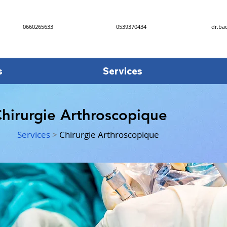
0660265633
0539370434
dr.ba
s
Services
hirurgie Arthroscopique
Services
>
Chirurgie Arthroscopique