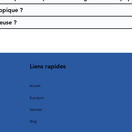
opique ?
euse ?
Liens rapides
Accueil
À propos
Services
Blog