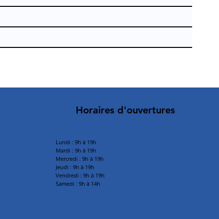
Horaires d'ouvertures
Lundi : 9h à 19h
Mardi :
9h à 19h
Mercredi : 9h à 19h
Jeudi : 9h à 19h
Vendredi : 9h à 19h
Samedi : 9h à 14h