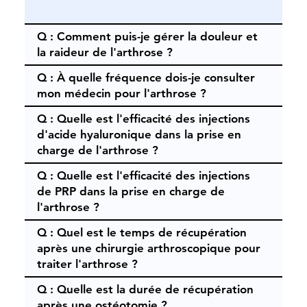
Q : Comment puis-je gérer la douleur et
la raideur de l'arthrose ?
Q : À quelle fréquence dois-je consulter
mon médecin pour l'arthrose ?
Q : Quelle est l'efficacité des injections
d'acide hyaluronique dans la prise en
charge de l'arthrose ?
Q : Quelle est l'efficacité des injections
de PRP dans la prise en charge de
l'arthrose ?
Q : Quel est le temps de récupération
après une chirurgie arthroscopique pour
traiter l'arthrose ?
Q : Quelle est la durée de récupération
après une ostéotomie ?